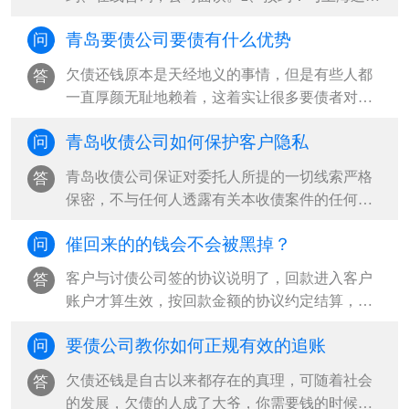
公司见面解详情，委托人提供被调查者的···
青岛要债公司要债有什么优势
问
欠债还钱原本是天经地义的事情，但是有些人都
答
一直厚颜无耻地赖着，这着实让很多要债者对比
表示很无奈，因此现在就出现了很多青岛···
青岛收债公司如何保护客户隐私
问
青岛收债公司保证对委托人所提的一切线索严格
答
保密，不与任何人透露有关本收债案件的任何情
况及委托方任何信息，收债结束后将所有···
催回来的的钱会不会被黑掉？
问
客户与讨债公司签的协议说明了，回款进入客户
答
账户才算生效，按回款金额的协议约定结算，并
且老赖也不会将回款打入青岛收债公司手···
要债公司教你如何正规有效的追账
问
欠债还钱是自古以来都存在的真理，可随着社会
答
的发展，欠债的人成了大爷，你需要钱的时候，