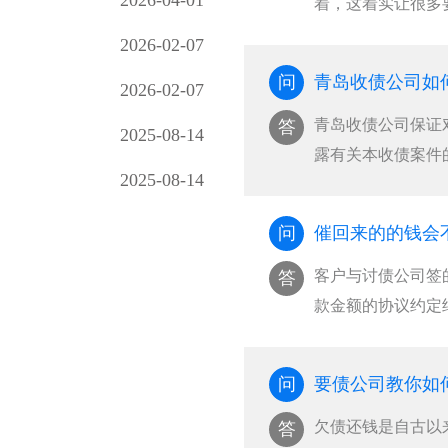
2026-04-01
着，这着实让很多
岛···
2026-02-07
问
青岛收债公司如
2026-02-07
青岛收债公司保证
答
2025-08-14
露有关本收债案件
2025-08-14
···
问
催回来的的钱会
客户与讨债公司签
答
款金额的协议约定
···
问
要债公司教你如
欠债还钱是自古以
答