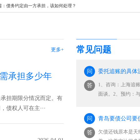
篇：
债务约定由一方承担，该如何处理？
常见问题
更多+
问
委托追账的具体
需承担多少年
1、咨询：上海追
答
面谈。2、预约：
任承担期限分情况而定。有
的···
债权人可在主···
问
青岛要债公司要
欠债还钱原本是天
答