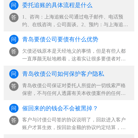
委托追账的具体流程是什么
问
1、咨询：上海追账公司通过电子邮件、电话预
答
约、在线咨询，公司面谈。2、预约：与上海追账
公司见面解详情，委托人提供被调查者的···
青岛要债公司要债有什么优势
问
欠债还钱原本是天经地义的事情，但是有些人都
答
一直厚颜无耻地赖着，这着实让很多要债者对比
表示很无奈，因此现在就出现了很多青岛···
青岛收债公司如何保护客户隐私
问
青岛收债公司保证对委托人所提的一切线索严格
答
保密，不与任何人透露有关本收债案件的任何情
况及委托方任何信息，收债结束后将所有···
催回来的的钱会不会被黑掉？
问
客户与讨债公司签的协议说明了，回款进入客户
答
账户才算生效，按回款金额的协议约定结算，并
且老赖也不会将回款打入青岛收债公司手···