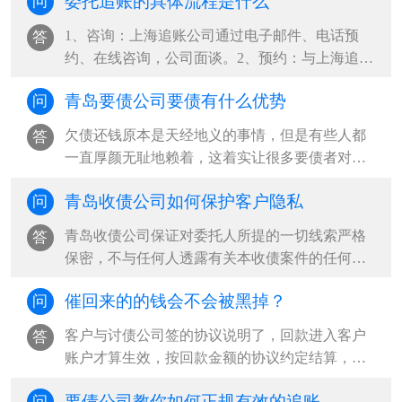
委托追账的具体流程是什么
问
1、咨询：上海追账公司通过电子邮件、电话预
答
约、在线咨询，公司面谈。2、预约：与上海追账
公司见面解详情，委托人提供被调查者的···
青岛要债公司要债有什么优势
问
欠债还钱原本是天经地义的事情，但是有些人都
答
一直厚颜无耻地赖着，这着实让很多要债者对比
表示很无奈，因此现在就出现了很多青岛···
青岛收债公司如何保护客户隐私
问
青岛收债公司保证对委托人所提的一切线索严格
答
保密，不与任何人透露有关本收债案件的任何情
况及委托方任何信息，收债结束后将所有···
催回来的的钱会不会被黑掉？
问
客户与讨债公司签的协议说明了，回款进入客户
答
账户才算生效，按回款金额的协议约定结算，并
且老赖也不会将回款打入青岛收债公司手···
要债公司教你如何正规有效的追账
问